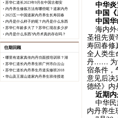
•
苏华仁道长2023年9月在中国古都安
中华炎
•
内丹养生修炼方法有哪些呢？道家内丹
中国《
•
2023五一中国道家内丹养生长寿回春
中国华
•
内丹是什么样子的呢？内丹是什么东西
海内外
•
苏华仁年龄多大了？苏华仁现在多少岁
•
内丹是什么东西?内丹术真的存在吗？
圣祖先黄
寿回春修
往期回顾
全人类生
•
哪里有道家真传内丹功面授培训班？湖
丹…… 
•
苏华仁道长内丹养生班广州市白云山
宿条件，
•
苏华仁道长内丹养生丹道实修班2018
意见后决
•
华山及王屋山道家内丹养生班传授老
德经》内
近期内
中华民
内丹养生