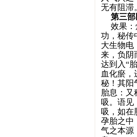
无有阻滞
第三部
效果：
功，秘传
大生物电
来，负阴
达到入“
血化瘀，
秘！其阳
胎息：又
吸。语见
吸，如在
孕胎之中
气之本源