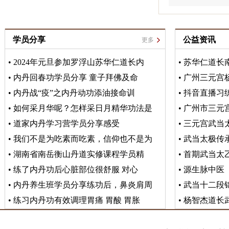
学员分享
公益资讯
更多
•
2024年元旦参加罗浮山苏华仁道长内
•
苏华仁道长
•
内丹回春功学员分享 童子拜佛及命
•
广州三元宫
•
内丹战“疫”之内丹动功添油接命训
•
抖音直播习
•
如何采月华呢？怎样采日月精华功法是
•
广州市三元
•
道家内丹学习营学员分享感受
•
三元宫武当
•
我们不是为吃素而吃素，信仰也不是为
•
武当太极传
•
湖南省南岳衡山丹道实修课程学员精
•
首期武当太乙
•
练了内丹功后心脏部位很舒服 对心
•
源生脉中医
•
内丹养生班学员分享练功后，鼻炎肩周
•
武当十二段
•
练习内丹功有效调理胃痛 胃酸 胃胀
•
杨智杰道长