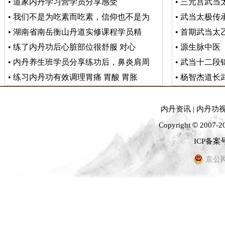
•
道家内丹学习营学员分享感受
•
三元宫武当
•
我们不是为吃素而吃素，信仰也不是为
•
武当太极传
•
湖南省南岳衡山丹道实修课程学员精
•
首期武当太乙
•
练了内丹功后心脏部位很舒服 对心
•
源生脉中医
•
内丹养生班学员分享练功后，鼻炎肩周
•
武当十二段
•
练习内丹功有效调理胃痛 胃酸 胃胀
•
杨智杰道长
内丹资讯
|
内丹功
©
Copyright
2007-2
ICP备案号
京公网