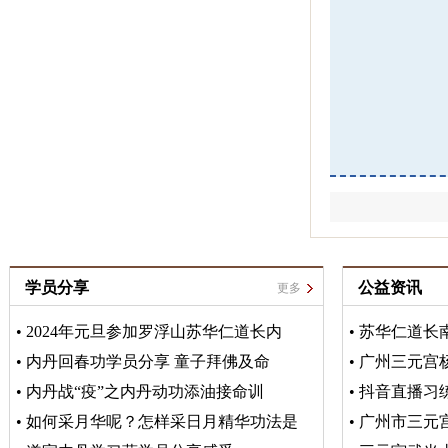
学员分享
公益资讯
更多
•
2024年元旦参加罗浮山苏华仁道长内
•
苏华仁道长
•
内丹回春功学员分享 童子拜佛及命
•
广州三元宫
•
内丹战“疫”之内丹动功添油接命训
•
抖音直播习
•
如何采月华呢？怎样采日月精华功法是
•
广州市三元