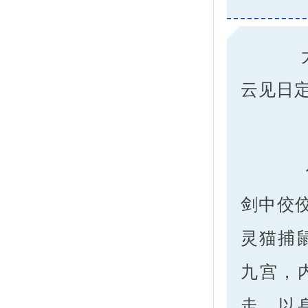
太乙
云见日
作为
剑中佼
灵猫捕
九宫，
走，以